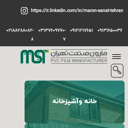
https://ir.linkedin.com/in/maron-sanat-tehran
02188288082-
03137609770-
09121217651
09131650036
8
7