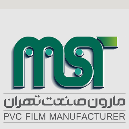
دکوراسیون، تشکدوزی،
سکونت، دارای خواص
سراجی، چادردوزی،
متعدد روانشناختی و
کفاشی، صنایع خودرو و هر
درمانی می باشد.
نوع پوشش آستردار با
ورق‌های پی‌وی‌سی و
امثالهم می‌باشد.