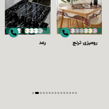
رومیزی ترنج
رعد