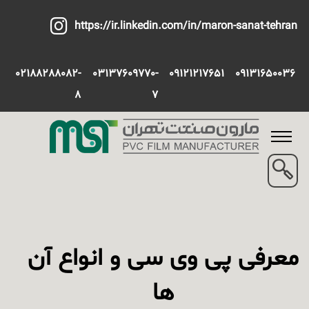
https://ir.linkedin.com/in/maron-sanat-tehran
02188288082-
03137609770-
09121217651
09131650036
8
7
معرفی پی وی سی و انواع آن
ها