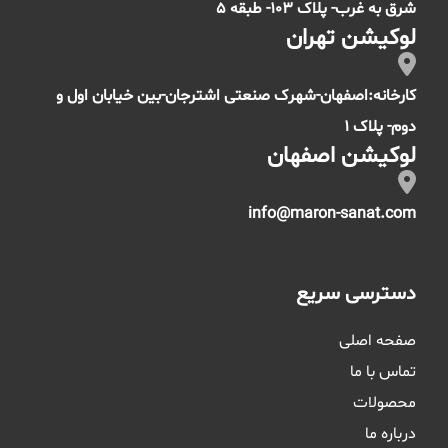
شرق به غرب- پلاک 103- طبقه 5
لوکیشن تهران
کارخانه:اصفهان-شهرک صنعتی اشترجان-بین خیابان اول و
دوم- پلاک 1
لوکیشن اصفهان
info@maron-sanat.com
دسترسی سریع
صفحه اصلی
تماس با ما
محصولات
درباره ما