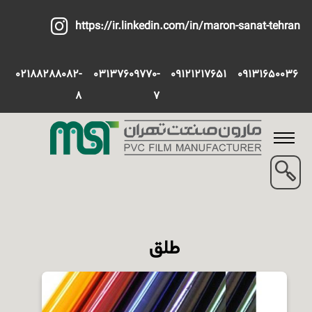
https://ir.linkedin.com/in/maron-sanat-tehran
02188288082-
03137609770-
09121217651
09131650036
8
7
طلق