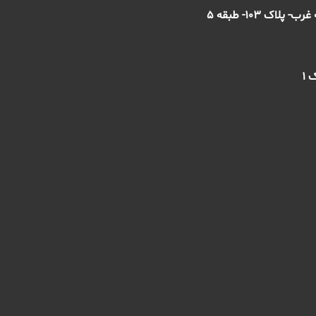
ک 103- طبقه 5
 1