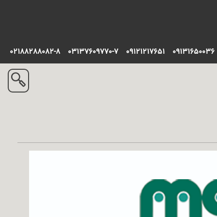
02188288082-8
03137609770-7
09121217651
09131650036