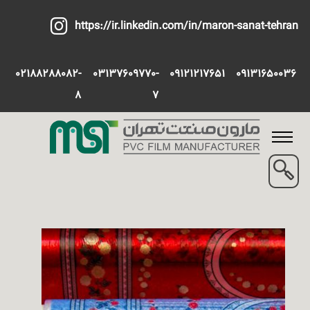
https://ir.linkedin.com/in/maron-sanat-tehran
02188288082-
03137609770-
09121217651
09131650036
8
7