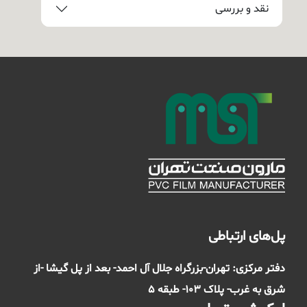
نقد و بررسی
پل‌های ارتباطی
دفتر مرکزی: تهران-بزرگراه جلال آل احمد- بعد از پل گیشا -از
شرق به غرب- پلاک 103- طبقه 5