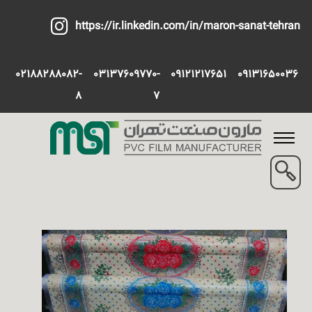
https://ir.linkedin.com/in/maron-sanat-tehran
02188288082-
03137609770-
09121217651
09131650036
8
7