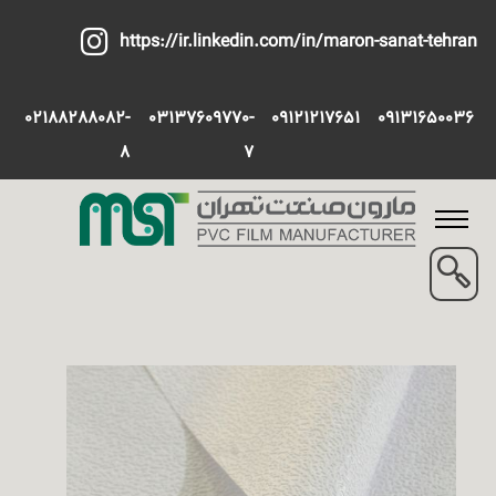
https://ir.linkedin.com/in/maron-sanat-tehran
02188288082-
03137609770-
09121217651
09131650036
8
7