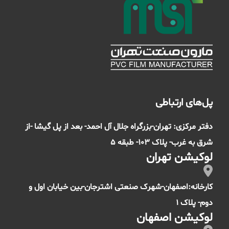
پل‌های ارتباطی
دفتر مرکزی: تهران-بزرگراه جلال آل احمد- بعد از پل گیشا -از
شرق به غرب- پلاک 103- طبقه 5
لوکیشن تهران
کارخانه:اصفهان-شهرک صنعتی اشترجان-بین خیابان اول و
دوم- پلاک 1
لوکیشن اصفهان