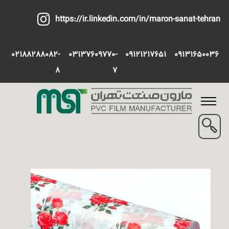
https://ir.linkedin.com/in/maron-sanat-tehran
02188288082-
03137609770-
09121217651
09131650036
8
7