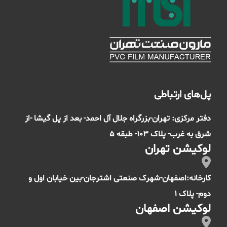
پل‌های ارتباطی
دفتر مرکزی: تهران-بزرگراه جلال آل احمد- بعد از پل گیشا -از
شرق به غرب- پلاک 103- طبقه 5
لوکیشن تهران
کارخانه:اصفهان-شهرک صنعتی اشترجان-بین خیابان اول و
دوم- پلاک 1
لوکیشن اصفهان