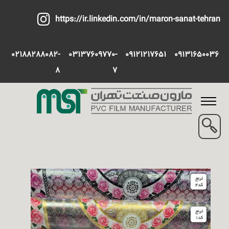
https://ir.linkedin.com/in/maron-sanat-tehran
02188288082-
03137609770-
09121217651
09131650036
8
7