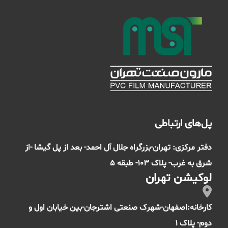
پل‌های ارتباطی
دفتر مرکزی: تهران-بزرگراه جلال آل احمد- بعد از پل گیشا -از
شرق به غرب- پلاک 103- طبقه 5
لوکیشن تهران
کارخانه:اصفهان-شهرک صنعتی اشترجان-بین خیابان اول و
دوم- پلاک 1