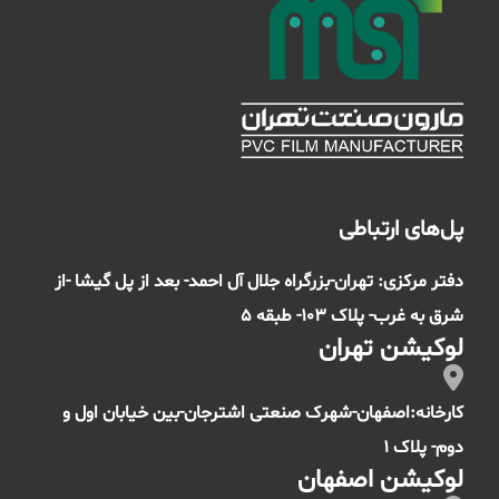
پل‌های ارتباطی
دفتر مرکزی: تهران-بزرگراه جلال آل احمد- بعد از پل گیشا -از
شرق به غرب- پلاک 103- طبقه 5
لوکیشن تهران
کارخانه:اصفهان-شهرک صنعتی اشترجان-بین خیابان اول و
دوم- پلاک 1
لوکیشن اصفهان