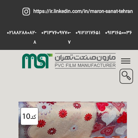
https://ir.linkedin.com/in/maron-sanat-tehran
02188288082-
03137609770-
09121217651
09131650036
8
7