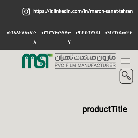
https://ir.linkedin.com/in/maron-sanat-tehran
02188288082-
03137609770-
09121217651
09131650036
8
7
productTitle