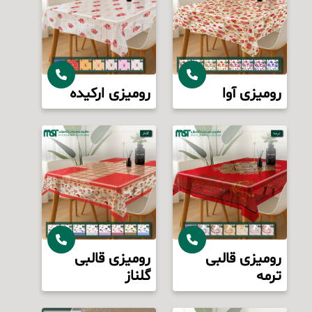
رومیزی آوا
رومیزی ارکیده
رومیزی قالبی
رومیزی قالبی
ترمه
گلناز