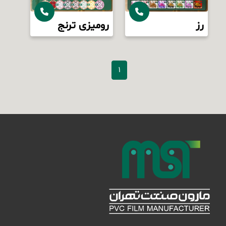
رز
رومیزی ترنج
1