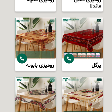
رومیزی قالبی
رومیزی غنچه
ماندلا
پرگل
رومیزی بابونه