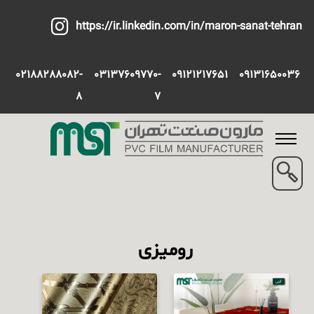
https://ir.linkedin.com/in/maron-sanat-tehran
02188288082-
03137609770-
09121217651
09131650036
8
7
رومیزی