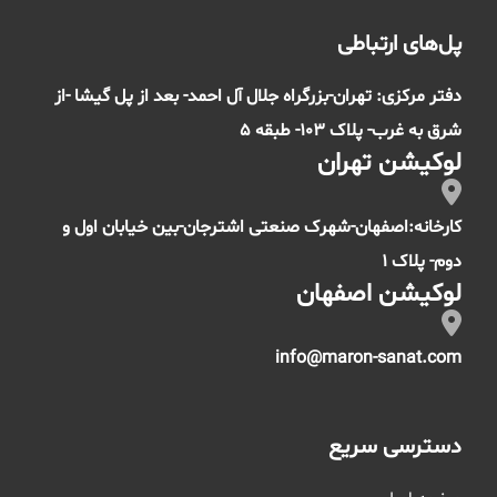
پل‌های ارتباطی
دفتر مرکزی: تهران-بزرگراه جلال آل احمد- بعد از پل گیشا -از
شرق به غرب- پلاک 103- طبقه 5
لوکیشن تهران
کارخانه:اصفهان-شهرک صنعتی اشترجان-بین خیابان اول و
دوم- پلاک 1
لوکیشن اصفهان
info@maron-sanat.com
دسترسی سریع