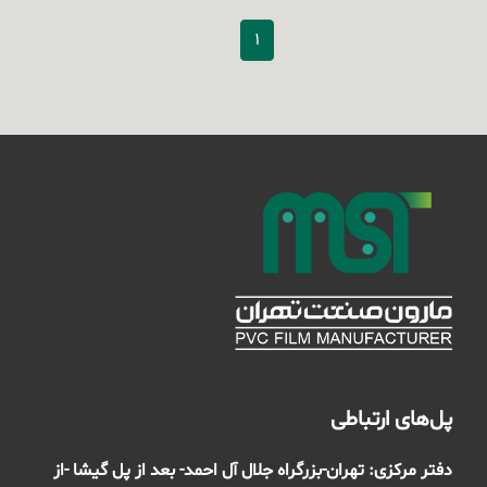
1
پل‌های ارتباطی
دفتر مرکزی: تهران-بزرگراه جلال آل احمد- بعد از پل گیشا -از