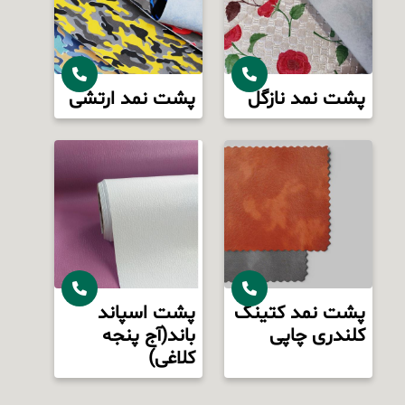
پشت نمد نازگل
پشت نمد ارتشی
پشت نمد کتینگ
پشت اسپاند
کلندری چاپی
باند(آج پنجه
کلاغی)