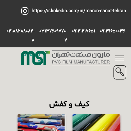
https://ir.linkedin.com/in/maron-sanat-tehran
02188288082-
03137609770-
09121217651
09131650036
8
7
کیف و کفش