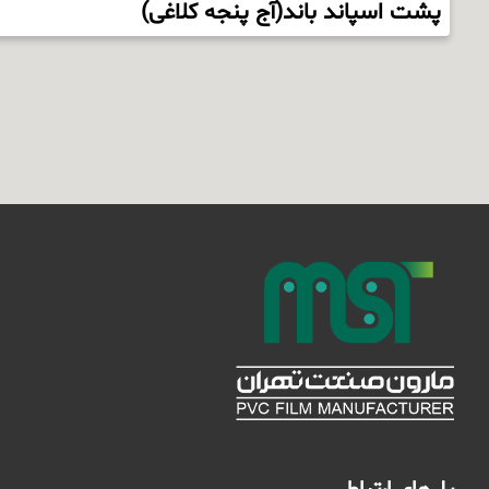
پشت اسپاند باند(آج پنجه کلاغی)