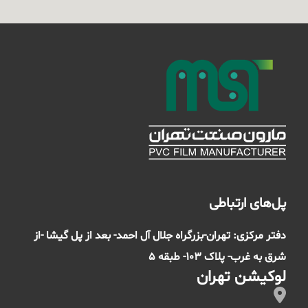
پل‌های ارتباطی
دفتر مرکزی: تهران-بزرگراه جلال آل احمد- بعد از پل گیشا -از
شرق به غرب- پلاک 103- طبقه 5
لوکیشن تهران