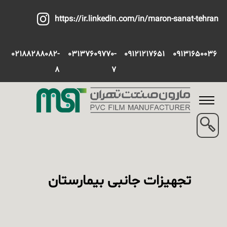
https://ir.linkedin.com/in/maron-sanat-tehran
02188288082-
03137609770-
09121217651
09131650036
8
7
تجهیزات جانبی بیمارستان