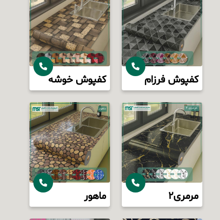
کفپوش فرزام
کفپوش خوشه
مرمری2
ماهور