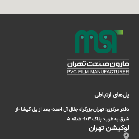
پل‌های ارتباطی
دفتر مرکزی: تهران-بزرگراه جلال آل احمد- بعد از پل گیشا -از
شرق به غرب- پلاک 103- طبقه 5
لوکیشن تهران