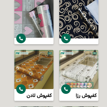
کفپوش رزا
کفپوش لادن