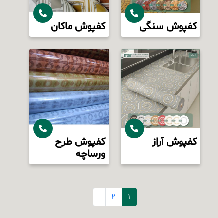
کفپوش سنگی
کفپوش ماکان
کفپوش آراز
کفپوش طرح
ورساچه
2
1