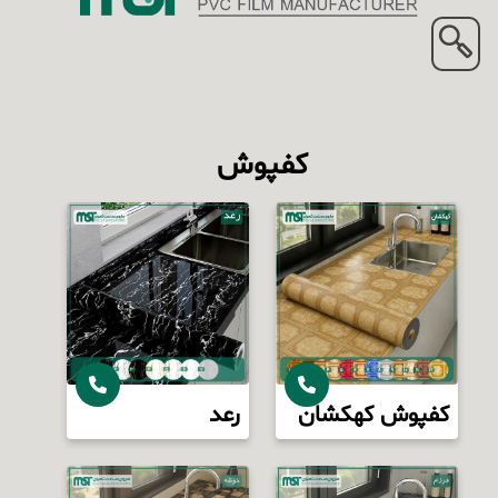
کفپوش
کفپوش کهکشان
رعد