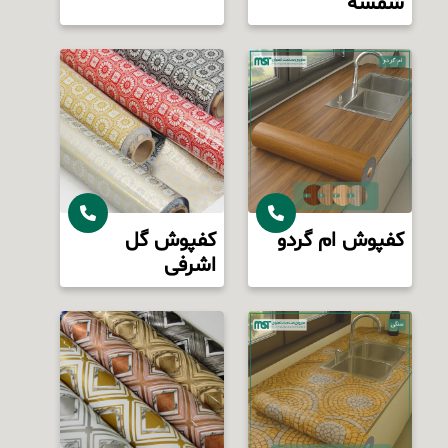
شمسه
کفپوش ام گردو
کفپوش گل
اشرفی