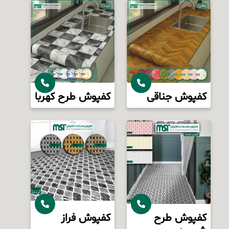
کفپوش جناقی
کفپوش طرح کهربا
کفپوش طرح
کفپوش فراز