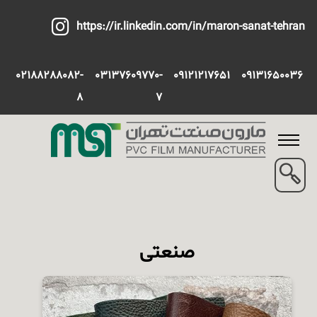
https://ir.linkedin.com/in/maron-sanat-tehran
02188288082-
03137609770-
09121217651
09131650036
8
7
صنعتی