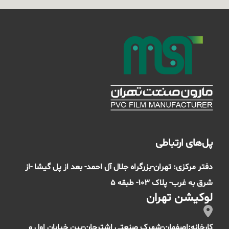
متر تولید می گردد
پل‌های ارتباطی
دفتر مرکزی: تهران-بزرگراه جلال آل احمد- بعد از پل گیشا -از
شرق به غرب- پلاک 103- طبقه 5
لوکیشن تهران
کارخانه:اصفهان-شهرک صنعتی اشترجان-بین خیابان اول و