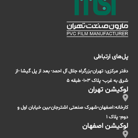
پل‌های ارتباطی
دفتر مرکزی: تهران-بزرگراه جلال آل احمد- بعد از پل گیشا -از
شرق به غرب- پلاک 103- طبقه 5
لوکیشن تهران
کارخانه:اصفهان-شهرک صنعتی اشترجان-بین خیابان اول و
دوم- پلاک 1
لوکیشن اصفهان