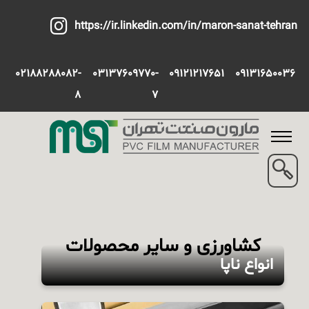
https://ir.linkedin.com/in/maron-sanat-tehran
02188288082-
03137609770-
09121217651
09131650036
8
7
کشاورزی و سایر محصولات
انواع ناپا
این محصول به صورت ساده، رنگی، آجدار و بدون