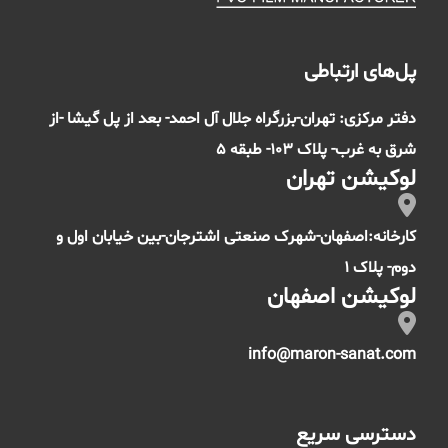
پل‌های ارتباطی
دفتر مرکزی: تهران-بزرگراه جلال آل احمد- بعد از پل گیشا -از
شرق به غرب- پلاک 103- طبقه 5
لوکیشن تهران
کارخانه:اصفهان-شهرک صنعتی اشترجان-بین خیابان اول و
دوم- پلاک 1
لوکیشن اصفهان
info@maron-sanat.com
دسترسی سریع